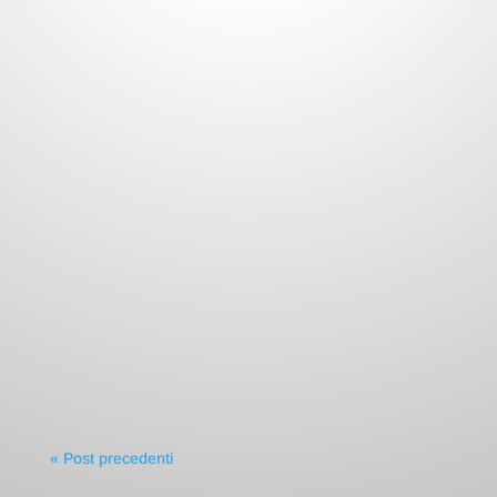
Fuoco di Sant’Antonio: scopri chi può ottenere il
rimborso FASDA per il vaccino contro l’Herpes Zoster e
come richiederlo.
« Post precedenti