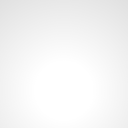
Odontoma: scopri quando è necessaria l’asportazione
chirurgica e quali interventi e prestazioni sono coperti
dal Fondo FASDA.
Dolore cronico: scopri come l’agopuntura per
emicrania, lombalgia e artrosi è coperta da FASDA e
come accedere alle prestazioni.