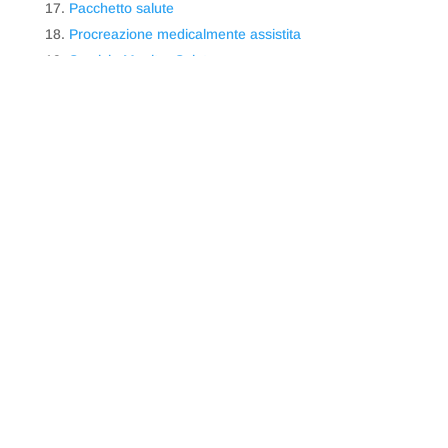
Pacchetto salute
Procreazione medicalmente assistita
Servizio Monitor Salute
Accertamenti diagnostici per patologie croniche
Prestazioni a tariffe agevolate
Servizi di consulenza
Critical illness
Counseling Psicologico
Scopri di più
AREA STATI DI NON AUTOSUFFICIENZA CONSOLIDATA
/ PERMANENTE
Il
Fondo FASDA
, per un massimo di quattro anni,