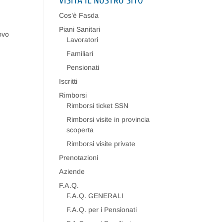
VISITA IL NOSTRO SITO
Cos’è Fasda
Piani Sanitari
ovo
Lavoratori
Familiari
Pensionati
Iscritti
Rimborsi
Rimborsi ticket SSN
Rimborsi visite in provincia
scoperta
Rimborsi visite private
Prenotazioni
Aziende
F.A.Q.
F.A.Q. GENERALI
F.A.Q. per i Pensionati