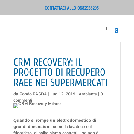
CONTATTACI ALLO 0682958295
CRM RECOVERY: IL
PROGETTO DI RECUPERO
RAEE NEI SUPERMERCATI
da
Fondo FASDA
|
Lug 12, 2019
|
Ambiente
|
0
commenti
Quando si rompe un elettrodomestico di
grandi dimensioni
, come la lavatrice o il
frigorifero, di solito siamo costretti – se non è