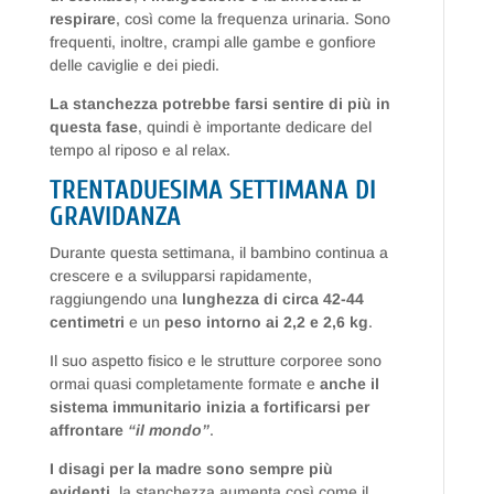
respirare
, così come la frequenza urinaria. Sono
frequenti, inoltre, crampi alle gambe e gonfiore
delle caviglie e dei piedi.
La stanchezza potrebbe farsi sentire di più in
questa fase
, quindi è importante dedicare del
tempo al riposo e al relax.
TRENTADUESIMA SETTIMANA DI
GRAVIDANZA
Durante questa settimana, il bambino continua a
crescere e a svilupparsi rapidamente,
raggiungendo una
lunghezza di circa 42-44
centimetri
e un
peso intorno ai 2,2 e 2,6 kg
.
Il suo aspetto fisico e le strutture corporee sono
ormai quasi completamente formate e
anche il
sistema immunitario inizia a fortificarsi per
affrontare
“il mondo”
.
I disagi per la madre sono sempre più
evidenti
, la stanchezza aumenta così come il