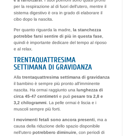
e a rafforzarsi
. I suoi polmoni sono quasi pronti
per la respirazione al di fuori dell’utero, mentre il
sistema digestivo è ora in grado di elaborare il
cibo dopo la nascita.
Per quanto riguarda la madre,
la stanchezza
potrebbe farsi sentire di più in questa fase
,
quindi è importante dedicare del tempo al riposo
e al relax.
TRENTAQUATTRESIMA
SETTIMANA DI GRAVIDANZA
Alla
trentaquattresima settimana di gravidanza
il bambino è sempre più pronto all’imminente
nascita. Ha ormai raggiunto una
lunghezza di
circa 45-47 centimetri
e può
pesare tra 2,8 e
3,2 chilogrammi
. La pelle ormai è liscia e i
muscoli sempre più forti.
I movimenti fetali sono ancora presenti
, ma a
causa della riduzione dello spazio disponibile
nell’utero
potrebbero diminuire
, con periodi di