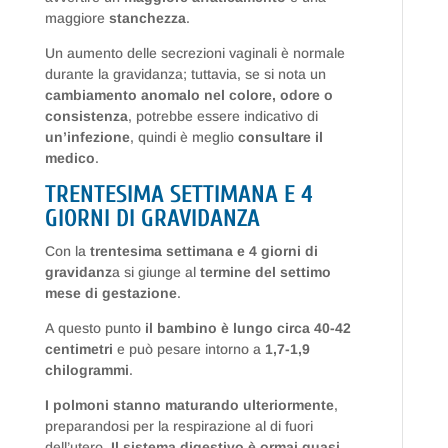
maggiore
stanchezza
.
Un aumento delle secrezioni vaginali è normale
durante la gravidanza; tuttavia, se si nota un
cambiamento anomalo nel colore, odore o
consistenza
, potrebbe essere indicativo di
un’infezione
, quindi è meglio
consultare il
medico
.
TRENTESIMA SETTIMANA E 4
GIORNI DI GRAVIDANZA
Con la
trentesima settimana e 4 giorni di
gravidanz
a si giunge al
termine del settimo
mese di gestazione
.
A questo punto
il bambino è lungo circa 40-42
centimetri
e può pesare intorno a
1,7-1,9
chilogrammi
.
I polmoni stanno maturando ulteriormente
,
preparandosi per la respirazione al di fuori
dell’utero.
Il sistema digestivo è ormai quasi