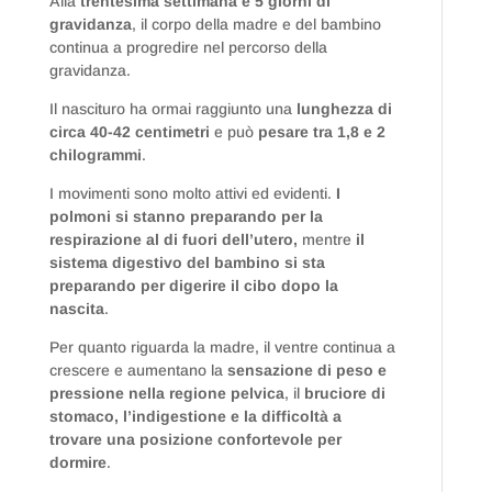
Alla
trentesima settimana e 5 giorni di
gravidanza
, il corpo della madre e del bambino
continua a progredire nel percorso della
gravidanza.
Il nascituro ha ormai raggiunto una
lunghezza di
circa 40-42 centimetri
e può
pesare tra 1,8 e 2
chilogrammi
.
I movimenti sono molto attivi ed evidenti.
I
polmoni si stanno preparando per la
respirazione al di fuori dell’utero,
mentre
il
sistema digestivo del bambino si sta
preparando per digerire il cibo dopo la
nascita
.
Per quanto riguarda la madre, il ventre continua a
crescere e aumentano la
sensazione di peso e
pressione nella regione pelvica
, il
bruciore di
stomaco, l’indigestione e la difficoltà a
trovare una posizione confortevole per
dormire
.