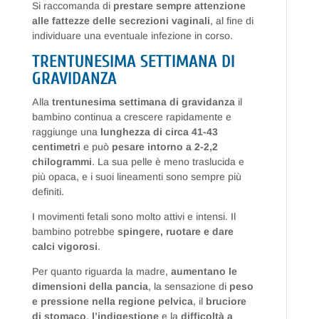
Si raccomanda di
prestare sempre attenzione
alle fattezze delle secrezioni vaginali
, al fine di
individuare una eventuale infezione in corso.
TRENTUNESIMA SETTIMANA DI
GRAVIDANZA
Alla
trentunesima settimana di gravidanza
il
bambino continua a crescere rapidamente e
raggiunge una
lunghezza di circa 41-43
centimetri
e può
pesare intorno a 2-2,2
chilogrammi
. La sua pelle è meno traslucida e
più opaca, e i suoi lineamenti sono sempre più
definiti.
I movimenti fetali sono molto attivi e intensi. Il
bambino potrebbe
spingere, ruotare e dare
calci vigorosi
.
Per quanto riguarda la madre,
aumentano le
dimensioni della pancia
, la sensazione di
peso
e pressione nella regione pelvica
, il
bruciore
di stomaco
,
l’indigestione
e la
difficoltà a