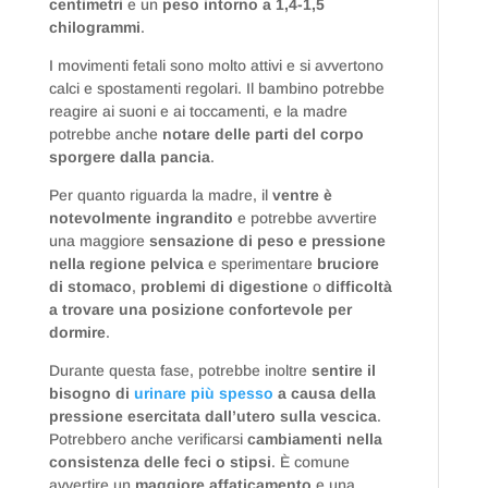
centimetri
e un
peso intorno a 1,4-1,5
chilogrammi
.
I movimenti fetali sono molto attivi e si avvertono
calci e spostamenti regolari. Il bambino potrebbe
reagire ai suoni e ai toccamenti, e la madre
potrebbe anche
notare delle parti del corpo
sporgere dalla pancia
.
Per quanto riguarda la madre, il
ventre è
notevolmente ingrandito
e potrebbe avvertire
una maggiore
sensazione di peso e pressione
nella regione pelvica
e sperimentare
bruciore
di stomaco
,
problemi di digestione
o
difficoltà
a trovare una posizione confortevole per
dormire
.
Durante questa fase, potrebbe inoltre
sentire il
bisogno di
urinare più spesso
a causa della
pressione esercitata dall’utero sulla vescica
.
Potrebbero anche verificarsi
cambiamenti nella
consistenza delle feci o stipsi
. È comune
avvertire un
maggiore affaticamento
e una