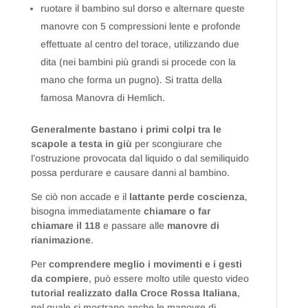
ruotare il bambino sul dorso e alternare queste
manovre con 5 compressioni lente e profonde
effettuate al centro del torace, utilizzando due
dita (nei bambini più grandi si procede con la
mano che forma un pugno). Si tratta della
famosa Manovra di Hemlich.
Generalmente bastano i primi colpi tra le
scapole a testa in giù
per scongiurare che
l’ostruzione provocata dal liquido o dal semiliquido
possa perdurare e causare danni al bambino.
Se ciò non accade e il
lattante perde coscienza
,
bisogna immediatamente
chiamare o far
chiamare il 118
e passare alle
manovre di
rianimazione
.
Per
comprendere meglio i movimenti e i gesti
da compiere
, può essere molto utile questo video
tutorial realizzato dalla Croce Rossa Italiana
,
nel quale si mostrano anche le manovre di