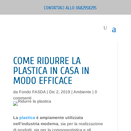
CONTATTACI ALLO 0682958295
COME RIDURRE LA
PLASTICA IN CASA IN
MODO EFFICACE
da
Fondo FASDA
|
Dic 2, 2019
|
Ambiente
|
0
commenti
La
plastica
è ampiamente utilizzata
nell’industria moderna
, sia per la realizzazione
di prodotti, sia per la componentistica e gli