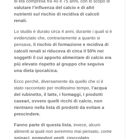
di età compresa fra 40 e 75 anni, con lo scopo di
valutare l’influenza del calcio e di altri
nutrienti sul rischio di recidiva di calcoli
renali.
Lo studio è durato circa 4 anni, durante i quali si è
evidenziato che, contrariamente a quanto si
pensava,
il rischio di formazione e recidiva di
calcoli renali si riduceva di circa il 50% nei
soggetti il cui apporto alimentare di calcio era
più elevato rispetto al gruppo che seguiva
una dieta ipocalcica.
Ecco perché, diversamente da quello che ci è
stato raccontato per moltissimo tempo,
l’acqua
del rubinetto, il latte, i formaggi, i prodotti
caseari, ovvero quelli ricchi di calcio, non
rientrano nella lista di prodotti da evitare a
prescindere.
Fanno parte di questa lista
, invece, alcuni
alimenti ai quali non avremmo mai pensato, come
spinaci
,
pomodori verdi
,
cioccolato
,