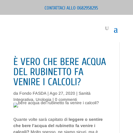
CONTATTACI ALLO 0682958295
È VERO CHE BERE ACQUA
DEL RUBINETTO FA
VENIRE I CALCOLI?
da
Fondo FASDA
|
Ago 27, 2020
|
Sanità
Integrativa
,
Urologia
|
0 commenti
Quante volte sarà capitato di
leggere o sentire
che bere l’acqua del rubinetto fa venire i
calcoli?
Molto spesso, ne siamo sicuri, ma è