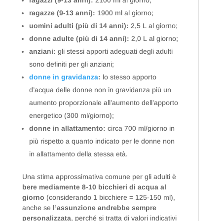
ragazzi (9-13 anni):
2100 ml al giorno;
ragazze (9-13 anni):
1900 ml al giorno;
uomini adulti (più di 14 anni):
2,5 L al giorno;
donne adulte (più di 14 anni):
2,0 L al giorno;
anziani:
gli stessi apporti adeguati degli adulti
sono definiti per gli anziani;
donne in gravidanza
:
lo stesso apporto
d’acqua delle donne non in gravidanza più un
aumento proporzionale all’aumento dell’apporto
energetico (300 ml/giorno);
donne in allattamento:
circa 700 ml/giorno in
più rispetto a quanto indicato per le donne non
in allattamento della stessa età.
Una stima approssimativa comune per gli adulti è
bere mediamente 8-10 bicchieri di acqua al
giorno
(considerando 1 bicchiere = 125-150 ml),
anche se
l’assunzione andrebbe sempre
personalizzata
, perché si tratta di valori indicativi