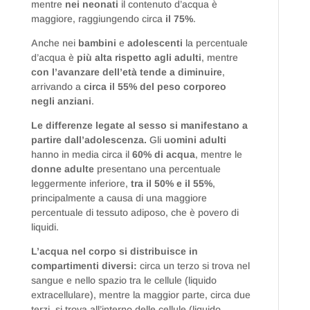
mentre
nei neonati
il contenuto d’acqua è
maggiore, raggiungendo circa
il 75%
.
Anche nei
bambini
e
adolescenti
la percentuale
d’acqua è
più alta rispetto agli adulti
, mentre
con l’avanzare dell’età tende a diminuire
,
arrivando a
circa il 55% del peso corporeo
negli anziani
.
Le differenze legate al sesso si manifestano a
partire dall’adolescenza.
Gli
uomini adulti
hanno in media circa il
60% di acqua
, mentre le
donne adulte
presentano una percentuale
leggermente inferiore,
tra il 50% e il 55%
,
principalmente a causa di una maggiore
percentuale di tessuto adiposo, che è povero di
liquidi.
L’acqua nel corpo si distribuisce in
compartimenti diversi:
circa un terzo si trova nel
sangue e nello spazio tra le cellule (liquido
extracellulare), mentre la maggior parte, circa due
terzi, si trova all’interno delle cellule (liquido