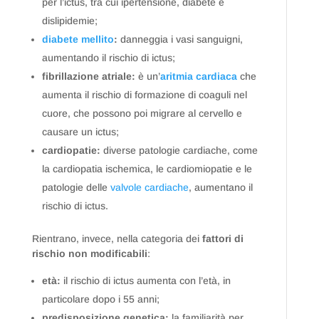
per l’ictus, tra cui ipertensione, diabete e
dislipidemie;
diabete mellito
:
danneggia i vasi sanguigni,
aumentando il rischio di ictus;
fibrillazione atriale:
è un’
aritmia cardiaca
che
aumenta il rischio di formazione di coaguli nel
cuore, che possono poi migrare al cervello e
causare un ictus;
cardiopatie:
diverse patologie cardiache, come
la cardiopatia ischemica, le cardiomiopatie e le
patologie delle
valvole cardiache
, aumentano il
rischio di ictus.
Rientrano, invece, nella categoria dei
fattori di
rischio non modificabili
:
età:
il rischio di ictus aumenta con l’età, in
particolare dopo i 55 anni;
predisposizione genetica:
la familiarità per