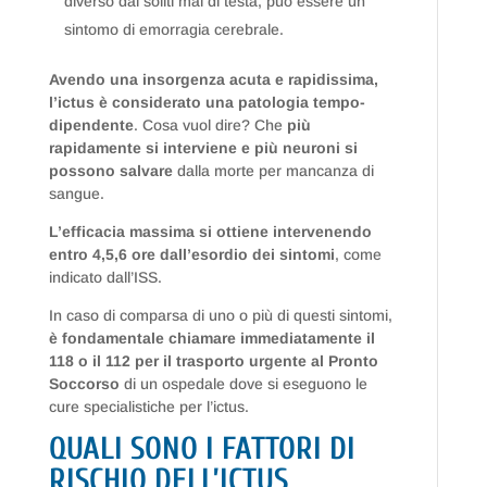
diverso dai soliti mal di testa, può essere un
sintomo di emorragia cerebrale.
Avendo una insorgenza acuta e rapidissima,
l’ictus è considerato una patologia tempo-
dipendente
. Cosa vuol dire? Che
più
rapidamente si interviene e più neuroni si
possono salvare
dalla morte per mancanza di
sangue.
L’efficacia massima si ottiene intervenendo
entro 4,5,6 ore dall’esordio dei sintomi
, come
indicato dall’ISS.
In caso di comparsa di uno o più di questi sintomi,
è fondamentale chiamare immediatamente il
118 o il 112 per il trasporto urgente al Pronto
Soccorso
di un ospedale dove si eseguono le
cure specialistiche per l’ictus.
QUALI SONO I FATTORI DI
RISCHIO DELL’ICTUS