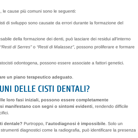
o
, le cause più comuni sono le seguenti:
isti di sviluppo sono causate da errori durante la formazione del
abile della formazione dei denti, può lasciare dei residui all’interno
i
“Resti di Serres”
o
“Resti di Malassez”
, possono proliferare e formare
ratocisti odontogena, possono essere associate a fattori genetici.
are un piano terapeutico adeguato
.
UNI DELLE CISTI DENTALI?
lle loro fasi iniziali, possono essere completamente
si manifestano con segni o sintomi evidenti
, rendendo difficile
ifici.
ti dentale?
Purtroppo,
l’autodiagnosi è impossibile
. Solo un
di strumenti diagnostici come la radiografia, può identificare la presenza