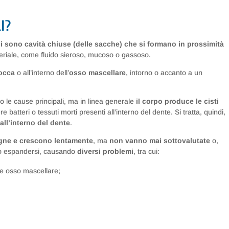
I?
ali sono cavità chiuse (delle sacche) che si formano in prossimità
ateriale, come fluido sieroso, mucoso o gassoso.
bocca
o all’interno dell’
osso mascellare
, intorno o accanto a un
 le cause principali, ma in linea generale
il corpo produce le cisti
re batteri o tessuti morti presenti all’interno del dente. Si tratta, quindi,
all’interno del dente
.
nigne e crescono lentamente
, ma
non vanno mai sottovalutate
o,
ono espandersi, causando
diversi problemi
, tra cui:
i e osso mascellare;