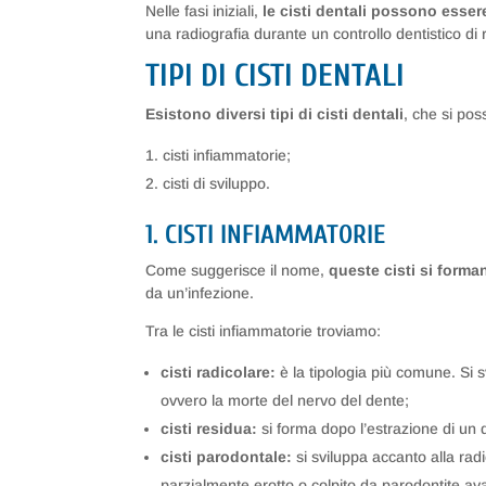
Nelle fasi iniziali,
le cisti dentali possono esse
una radiografia durante un controllo dentistico di 
TIPI DI CISTI DENTALI
Esistono diversi tipi di cisti dentali
, che si pos
cisti infiammatorie;
cisti di sviluppo.
1. CISTI INFIAMMATORIE
Come suggerisce il nome,
queste cisti si form
da un’infezione.
Tra le cisti infiammatorie troviamo:
cisti radicolare:
è la tipologia più comune. Si s
ovvero la morte del nervo del dente;
cisti residua:
si forma dopo l’estrazione di un
cisti parodontale:
si sviluppa accanto alla ra
parzialmente erotto o colpito da parodontite ava