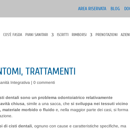
AREA RISERVATA
BLOG
DO
COS’È FASDA
PIANI SANITARI
ISCRITTI
RIMBORSI
PRENOTAZIONI
AZIEN
SINTOMI, TRATTAMENTI
anità Integrativa
|
0 commenti
isti dentali sono un problema odontoiatrico relativamente
cavità chiusa
, simile a una sacca, che
si sviluppa nei tessuti vicino
, materiale morbido o fluido
e, nella maggior parte dei casi, si forma
itazione.
i di cisti dentali
, ognuno con cause e caratteristiche specifiche, ma