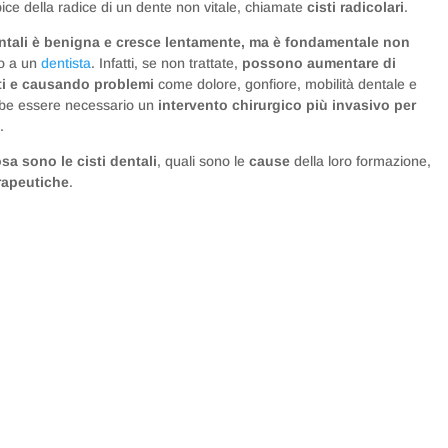
pice della radice di un dente non vitale, chiamate
cisti radicolari
.
dentali è benigna e cresce lentamente, ma è fondamentale non
to a un
dentista
. Infatti, se non trattate,
possono aumentare di
ti e causando problemi
come dolore, gonfiore, mobilità dentale e
rebbe essere necessario un
intervento chirurgico più invasivo per
.
sa sono le cisti dentali
, quali sono le
cause
della loro formazione,
rapeutiche
.