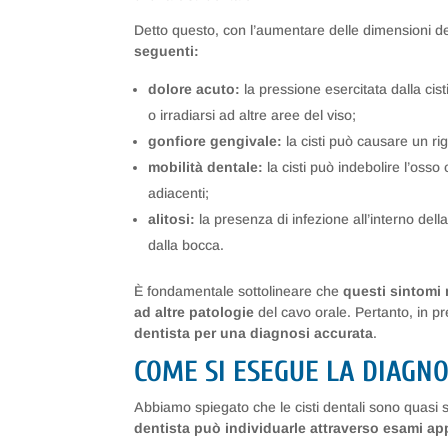
Detto questo, con l’aumentare delle dimensioni del
seguenti:
dolore acuto:
la pressione esercitata dalla cis
o irradiarsi ad altre aree del viso;
gonfiore gengivale:
la cisti può causare un rig
mobilità dentale:
la cisti può indebolire l’oss
adiacenti;
alitosi:
la presenza di infezione all’interno del
dalla bocca.
È fondamentale sottolineare che
questi sintomi 
ad altre patologie
del cavo orale. Pertanto, in pr
dentista per una diagnosi accurata
.
COME SI ESEGUE LA DIAGNO
Abbiamo spiegato che le cisti dentali sono quasi se
dentista può individuarle attraverso esami ap