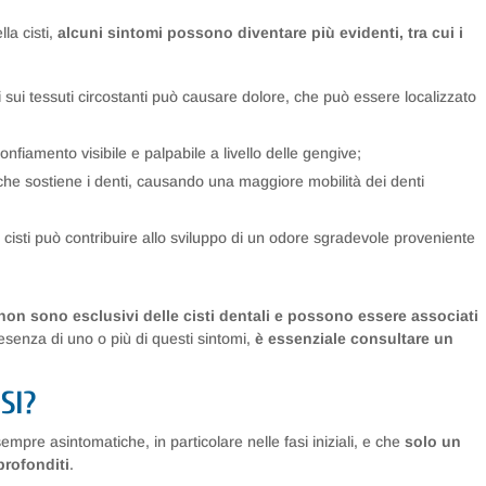
la cisti,
alcuni sintomi possono diventare più evidenti, tra cui i
ti sui tessuti circostanti può causare dolore, che può essere localizzato
onfiamento visibile e palpabile a livello delle gengive;
o che sostiene i denti, causando una maggiore mobilità dei denti
la cisti può contribuire allo sviluppo di un odore sgradevole proveniente
non sono esclusivi delle cisti dentali e possono essere associati
esenza di uno o più di questi sintomi,
è essenziale consultare un
SI?
mpre asintomatiche, in particolare nelle fasi iniziali, e che
solo un
profonditi
.