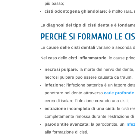
più basso;
cisti odontogena ghiandolare:
è molto rara, 
La
diagnosi del tipo di cisti dentale è fondam
PERCHÉ SI FORMANO LE CIS
Le
cause delle cisti dentali
variano a seconda de
Nel caso delle
cisti infiammatorie
, le cause prin
necrosi pulpare:
la morte del nervo del dente, o
necrosi pulpare può essere causata da traumi, c
infezione:
l’infezione batterica è un fattore de
penetrare nel dente attraverso
carie profonde
cerca di isolare l’infezione creando una cisti;
estrazione incompleta di una cisti:
le cisti 
completamente rimossa durante l’estrazione di
parodontite avanzata:
la parodontite, un’
infe
alla formazione di cisti.