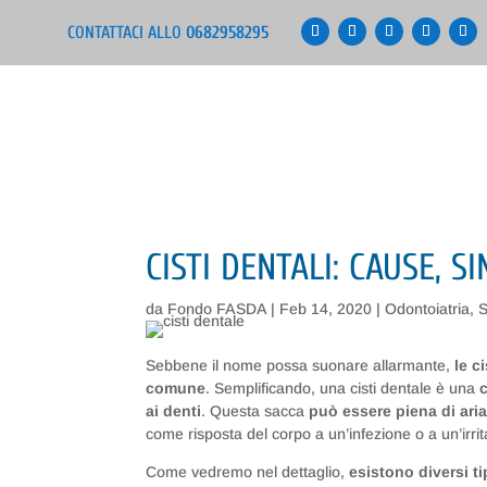
CONTATTACI ALLO
0682958295
CISTI DENTALI: CAUSE, 
da
Fondo FASDA
|
Feb 14, 2020
|
Odontoiatria
,
S
Sebbene il nome possa suonare allarmante,
le c
comune
. Semplificando, una cisti dentale è una
ai denti
. Questa sacca
può essere piena di aria
come risposta del corpo a un’infezione o a un’irr
Come vedremo nel dettaglio,
esistono diversi tip