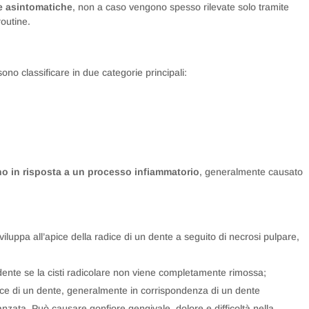
re asintomatiche
, non a caso vengono spesso rilevate solo tramite
routine.
sono classificare in due categorie principali:
ano in risposta a un processo infiammatorio
, generalmente causato
viluppa all’apice della radice di un dente a seguito di necrosi pulpare,
 dente se la cisti radicolare non viene completamente rimossa;
dice di un dente, generalmente in corrispondenza di un dente
nzata. Può causare gonfiore gengivale, dolore e difficoltà nella