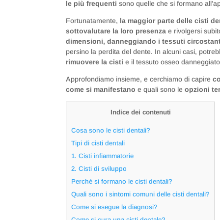
le più frequenti
sono quelle che si formano all’a
Fortunatamente,
la maggior parte delle cisti 
sottovalutare la loro presenza
e rivolgersi subi
dimensioni, danneggiando i tessuti circostan
persino la perdita del dente. In alcuni casi, pot
rimuovere la cisti
e il tessuto osseo danneggiato
Approfondiamo insieme, e cerchiamo di capire
co
come si manifestano
e quali sono le
opzioni te
Indice dei contenuti
Cosa sono le cisti dentali?
Tipi di cisti dentali
1. Cisti infiammatorie
2. Cisti di sviluppo
Perché si formano le cisti dentali?
Quali sono i sintomi comuni delle cisti dentali?
Come si esegue la diagnosi?
Come si cura una cisti dentale?