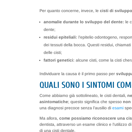
Per quanto concerne, invece, le
cisti di svilupp
anomalie durante lo sviluppo del dente:
le c
dente;
residui epiteliali:
l’epitelio odontogeno, respons
dei tessuti della bocca. Questi residui, chiamat
delle cisti;
fattori genetici:
alcune cisti, come la cisti che
Individuare la causa è il primo passo per
svilupp
QUALI SONO I SINTOMI COM
Come abbiamo già sottolineato, le cisti dentali,
ne
asintomatiche
; questo significa che spesso
non 
una diagnosi precoce senza l’ausilio di
esami
spec
Ma allora,
come possiamo riconoscere una cis
dentista, attraverso un esame clinico e l’utilizzo 
di una cisti dentale.