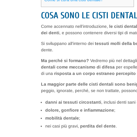
COSA SONO LE CISTI DENTAL
Come accennato nell’introduzione,
le cisti dent
dei denti
, e possono contenere diversi tipi di m
Si sviluppano all’interno dei
tessuti molli della 
dente.
Ma perché si formano?
Vedremo più nel dettaglio
dentali come meccanismo di difesa
per espelle
di una
risposta a un corpo estraneo percepito 
La maggior parte delle cisti dentali sono be
peggio, ignorate, perché, se non trattate, poss
danni ai tessuti circostanti
, inclusi denti san
dolore, gonfiore e infiammazione
;
mobilità dentale
;
nei casi più gravi,
perdita del dente
.