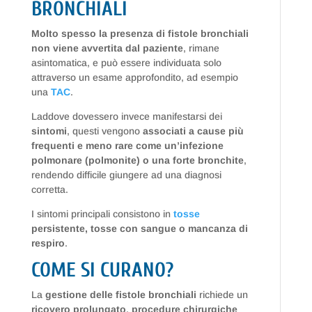
BRONCHIALI
Molto spesso la presenza di fistole bronchiali
non viene avvertita dal paziente
, rimane
asintomatica, e può essere individuata solo
attraverso un esame approfondito, ad esempio
una
TAC
.
Laddove dovessero invece manifestarsi dei
sintomi
, questi vengono
associati a cause più
frequenti e meno rare come un’infezione
polmonare (polmonite) o una forte bronchite
,
rendendo difficile giungere ad una diagnosi
corretta.
I sintomi principali consistono in
tosse
persistente, tosse con sangue o mancanza di
respiro
.
COME SI CURANO?
La
gestione delle fistole bronchiali
richiede un
ricovero prolungato
,
procedure chirurgiche