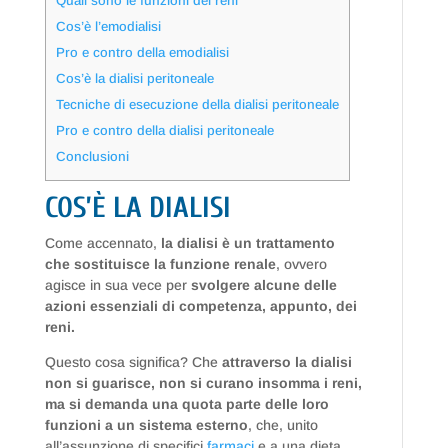
Quali sono le funzioni dei reni
Cos’è l’emodialisi
Pro e contro della emodialisi
Cos’è la dialisi peritoneale
Tecniche di esecuzione della dialisi peritoneale
Pro e contro della dialisi peritoneale
Conclusioni
COS’È LA DIALISI
Come accennato,
la dialisi è un trattamento
che sostituisce la funzione renale
, ovvero
agisce in sua vece per
svolgere alcune delle
azioni essenziali di competenza, appunto, dei
reni.
Questo cosa significa? Che
attraverso la dialisi
non si guarisce, non si curano insomma i reni,
ma si demanda una quota parte delle loro
funzioni a un sistema esterno
, che, unito
all’assunzione di specifici
farmaci
e a una dieta