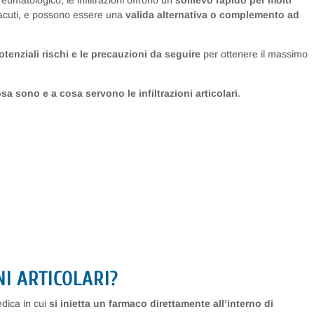
eumatologico, le infiltrazioni offrono un
sollievo rapido per molti
 o acuti, e possono essere una
valida alternativa o complemento ad
otenziali rischi e le precauzioni da seguire
per ottenere il massimo
sa sono e a cosa servono le infiltrazioni articolari
.
NI ARTICOLARI?
dica in cui
si inietta un farmaco direttamente all’interno di