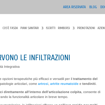
AREA RISERVATA
BLOG
DO
COS’È FASDA
PIANI SANITARI
ISCRITTI
RIMBORSI
PRENOTAZIONI
AZIEN
RVONO LE INFILTRAZIONI
tà Integrativa
opzioni terapeutiche più efficaci e versatili per il
trattamento del
 patologie articolari, come
artrosi
,
artrite reumatoide
e
tendiniti
.
ci direttamente all’interno dell’articolazione colpita
, consente di
rando la funzionalità articolare in breve tempo.