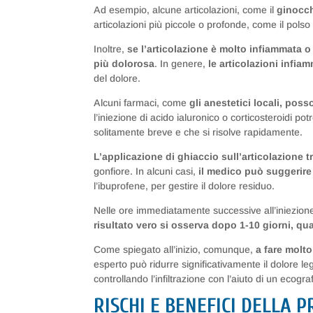
Ad esempio, alcune articolazioni, come il
ginocc
articolazioni più piccole o profonde, come il pols
Inoltre,
se l’articolazione è molto infiammata 
più dolorosa
. In genere,
le articolazioni infia
del dolore.
Alcuni farmaci, come
gli anestetici locali, po
l’iniezione di acido ialuronico o corticosteroidi 
solitamente breve e che si risolve rapidamente.
L’applicazione di ghiaccio sull’articolazione t
gonfiore. In alcuni casi,
il medico può suggerire
l’ibuprofene, per gestire il dolore residuo.
Nelle ore immediatamente successive all’iniezione 
risultato vero si osserva dopo 1-10 giorni, qu
Come spiegato all’inizio, comunque,
a fare molto
esperto può ridurre significativamente il dolore le
controllando l’infiltrazione con l’aiuto di un ecog
RISCHI E BENEFICI DELLA 