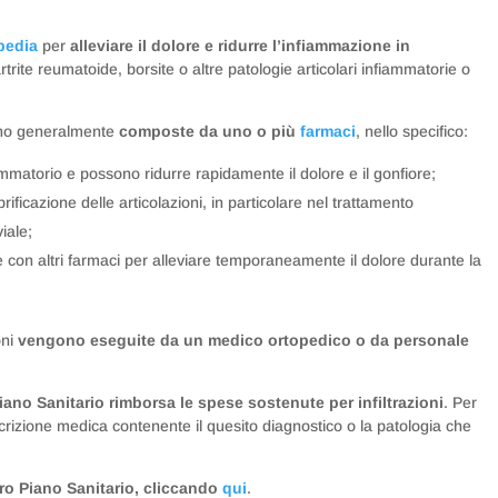
pedia
per
alleviare il dolore e ridurre l’infiammazione in
rtrite reumatoide, borsite o altre patologie articolari infiammatorie o
sono generalmente
composte da uno o più
farmaci
, nello specifico:
ammatorio e possono ridurre rapidamente il dolore e il gonfiore;
brificazione delle articolazioni, in particolare nel trattamento
viale;
 con altri farmaci per alleviare temporaneamente il dolore durante la
oni
vengono eseguite da un medico ortopedico o da personale
Piano Sanitario rimborsa le spese sostenute per infiltrazioni
. Per
crizione medica contenente il quesito diagnostico o la patologia che
tro Piano Sanitario, cliccando
qui
.