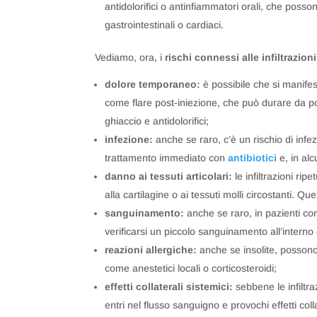
antidolorifici o antinfiammatori orali, che posso
gastrointestinali o cardiaci.
Vediamo, ora, i
rischi connessi alle infiltrazioni
dolore temporaneo:
è possibile che si manif
come flare post-iniezione, che può durare da po
ghiaccio e antidolorifici;
infezione:
anche se raro, c’è un rischio di infe
trattamento immediato con
antibiotici
e, in alc
danno ai tessuti articolari:
le infiltrazioni ri
alla cartilagine o ai tessuti molli circostanti. 
sanguinamento:
anche se raro, in pazienti c
verificarsi un piccolo sanguinamento all’interno 
reazioni allergiche:
anche se insolite, possono ve
come anestetici locali o corticosteroidi;
effetti collaterali sistemici:
sebbene le infiltra
entri nel flusso sanguigno e provochi effetti col