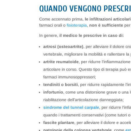
QUANDO VENGONO PRESCRI
Come accennato prima,
le infiltrazioni articol
farmaci orali o
fisioterapia
,
non è sufficiente
per
In genere,
il medico le prescrive in caso di:
artrosi (osteoartrite)
, per alleviare il dolore 
vertebrale, migliorare la mobilità e rallentare l
artrite reumatoide
, per ridurre l’infiammazione 
articolare in corso. Questo tipo di terapia può e
farmaci immunosoppressori;
tendiniti o borsiti
, per ridurre rapidamente l’i
infortunio
, come una distorsione grave o una le
riabilitazione dell’articolazione danneggiata;
sindrome del tunnel carpale
, per ridurre l’in
quando i trattamenti conservativi (come tutori o t
fascite plantare
, per alleviare il dolore e acce
patologie della colonna vertebrale
, come
er