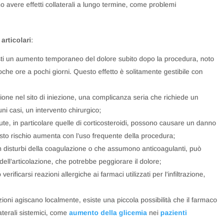
no avere effetti collaterali a lungo termine, come problemi
 articolari
:
esti un aumento temporaneo del dolore subito dopo la procedura, noto
che ore a pochi giorni. Questo effetto è solitamente gestibile con
zione nel sito di iniezione, una complicanza seria che richiede un
uni casi, un intervento chirurgico;
petute, in particolare quelle di corticosteroidi, possono causare un danno
Questo rischio aumenta con l’uso frequente della procedura;
on disturbi della coagulazione o che assumono anticoagulanti, può
dell’articolazione, che potrebbe peggiorare il dolore;
rificarsi reazioni allergiche ai farmaci utilizzati per l’infiltrazione,
zioni agiscano localmente, esiste una piccola possibilità che il farmaco
laterali sistemici, come
aumento della glicemia
nei
pazienti