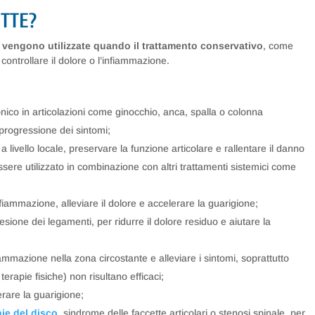
TTE?
ari vengono utilizzate quando il trattamento conservativo
, come
 controllare il dolore o l’infiammazione.
cronico in articolazioni come ginocchio, anca, spalla o colonna
a progressione dei sintomi;
a livello locale, preservare la funzione articolare e rallentare il danno
ssere utilizzato in combinazione con altri trattamenti sistemici come
nfiammazione, alleviare il dolore e accelerare la guarigione;
sione dei legamenti, per ridurre il dolore residuo e aiutare la
fiammazione nella zona circostante e alleviare i sintomi, soprattutto
erapie fisiche) non risultano efficaci;
lerare la guarigione;
nie del disco
, sindrome delle faccette articolari o stenosi spinale, per