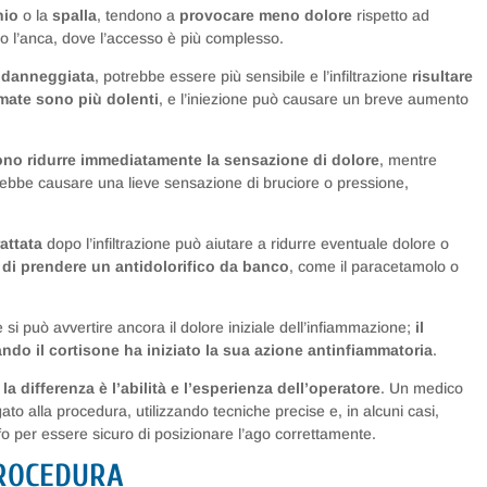
hio
o la
spalla
, tendono a
provocare meno dolore
rispetto ad
o o l’anca, dove l’accesso è più complesso.
o danneggiata
, potrebbe essere più sensibile e l’infiltrazione
risultare
mmate sono più dolenti
, e l’iniezione può causare un breve aumento
ssono ridurre immediatamente la sensazione di dolore
, mentre
potrebbe causare una lieve sensazione di bruciore o pressione,
rattata
dopo l’infiltrazione può aiutare a ridurre eventuale dolore o
 di prendere un antidolorifico da banco
, come il paracetamolo o
si può avvertire ancora il dolore iniziale dell’infiammazione;
il
ando il cortisone ha iniziato la sua azione antinfiammatoria
.
 la differenza è l’abilità e l’esperienza dell’operatore
. Un medico
gato alla procedura, utilizzando tecniche precise e, in alcuni casi,
rafo per essere sicuro di posizionare l’ago correttamente.
PROCEDURA