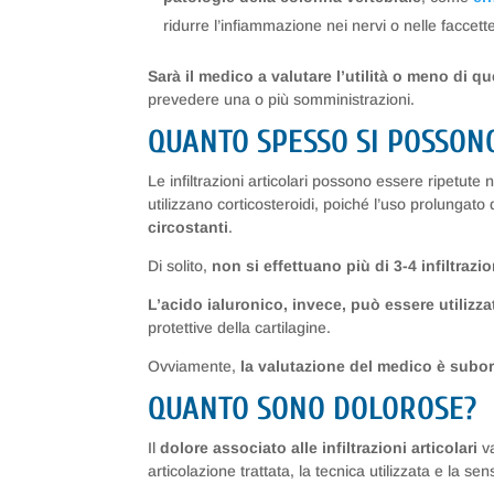
ridurre l’infiammazione nei nervi o nelle faccett
Sarà il medico a
valutare l’utilità o meno di q
prevedere una o più somministrazioni.
QUANTO SPESSO SI POSSONO
Le infiltrazioni articolari possono essere ripetut
utilizzano corticosteroidi, poiché l’uso prolungato
circostanti
.
Di solito,
non si effettuano più di 3-4 infiltrazi
L’acido ialuronico, invece, può essere utiliz
protettive della cartilagine.
Ovviamente,
la valutazione del medico è subord
QUANTO SONO DOLOROSE?
Il
dolore associato alle infiltrazioni articolari
va
articolazione trattata, la tecnica utilizzata e la sens