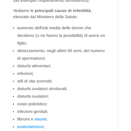
(ad esempio l’inquinamento atmosferico).
Vediamo le
principali cause di infertilità
,
elencate dal Ministero della Salute:
aumento dell’età media delle donne che
decidono (o ne hanno la possibilità) di avere un
figlio;
dimezzamento, negli ultimi 50 anni, del numero
di spermatozoi;
disturbi alimentari;
infezioni;
stili di vita scorretti;
disturbi ovulatori strutturali;
disturbi ovulatori;
ovaio policistico;
infezioni genitali;
fibromi e
miomi
;
endometriosi
;