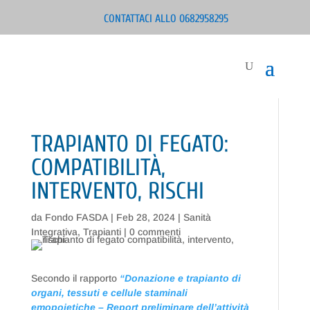
CONTATTACI ALLO 0682958295
TRAPIANTO DI FEGATO:
COMPATIBILITÀ,
INTERVENTO, RISCHI
da
Fondo FASDA
|
Feb 28, 2024
|
Sanità
Integrativa
,
Trapianti
|
0 commenti
Secondo il rapporto
“Donazione e trapianto di
organi, tessuti e cellule staminali
emopoietiche – Report preliminare dell’attività