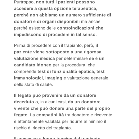
Purtroppo,
non tutti i pazienti possono
accedere a questa opzione terapeutica,
perché non abbiamo un numero sufficiente di
donatori e di organi disponibili
ma anche
perché esistono delle
controindicazioni che
impediscono di procedere in tal senso
.
Prima di procedere con il trapianto, però,
il
paziente viene sottoposto a una rigorosa
valutazione medica
per determinare
se è un
candidato idoneo
per la procedura, che
comprende
test di funzionalità epatica
,
test
immunologici
,
imaging
e valutazione generale
dello stato di salute.
Il fegato può provenire da un donatore
deceduto
o, in alcuni casi,
da un donatore
vivente che può donare una parte del proprio
fegato
. La
compatibilità
tra donatore e ricevente
è attentamente valutata per ridurre al minimo il
rischio di rigetto del trapianto.
Il
successo a lungo termine del trapianto