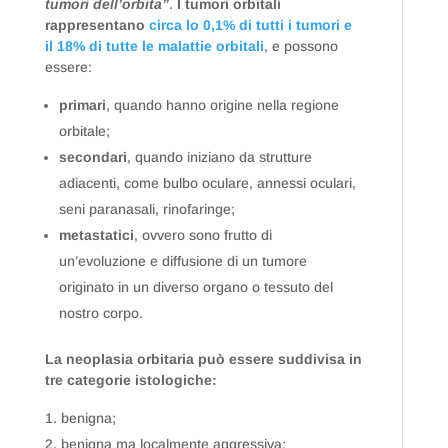
tumori dell’orbita”
.
I tumori orbitali
rappresentano
circa lo 0,1% di tutti i tumori e
il 18% di tutte le malattie orbitali
, e possono
essere:
primari
, quando hanno origine nella regione
orbitale;
secondari
, quando iniziano da strutture
adiacenti, come bulbo oculare, annessi oculari,
seni paranasali, rinofaringe;
metastatici
, ovvero sono frutto di
un’evoluzione e diffusione di un tumore
originato in un diverso organo o tessuto del
nostro corpo.
La neoplasia orbitaria può essere suddivisa in
tre categorie istologiche:
benigna;
benigna ma localmente aggressiva;