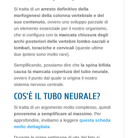
Si tratta di un
arresto definitivo della
morfogenesi della colonna vertebrale e del
suo contenuto
, ovvero uno sviluppo parziale di
un elemento essenziale per il nostro organismo,
che si configura con la
mancata chiusura degli
archi posteriori delle vertebre lombo-sacrali e
lombari, toraciche e cervicali
(queste ultime
due ipotesi sono molto rare).
Semplificando, possiamo dire che
la spina bifida
causa la mancata copertura del tubo neurale
,
ovvero il punto dal quale si origina il nostro
sistema nervoso centrale.
COS’È IL TUBO NEURALE?
Si tratta di un argomento molto complesso, quindi
proveremo a semplificare al massimo
. Per
approfondire, invitiamo a leggere
questa scheda
molto dettagliata
.
Durante le prime settimane di vita del feto si