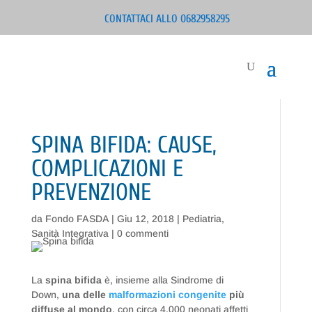
CONTATTACI ALLO 0682958295
SPINA BIFIDA: CAUSE,
COMPLICAZIONI E
PREVENZIONE
da
Fondo FASDA
|
Giu 12, 2018
|
Pediatria
,
Sanità Integrativa
|
0 commenti
La
spina bifida
è, insieme alla Sindrome di
Down,
una delle
malformazioni congenite
più
diffuse al mondo
, con circa 4.000 neonati affetti