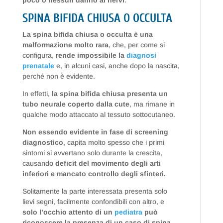
poco o nessun danno ai nervi
.
SPINA BIFIDA CHIUSA O OCCULTA
La
spina bifida chiusa o occulta è una
malformazione molto rara
, che, per come si
configura,
rende impossibile la
diagnosi
prenatale
e, in alcuni casi, anche dopo la nascita,
perché non è evidente.
In effetti,
la spina bifida chiusa presenta un
tubo neurale coperto dalla cute
, ma rimane in
qualche modo attaccato al tessuto sottocutaneo.
Non essendo evidente in fase di screening
diagnostico
, capita molto spesso che i primi
sintomi si avvertano solo durante la crescita,
causando
deficit del movimento degli arti
inferiori e mancato controllo degli sfinteri.
Solitamente la parte interessata presenta solo
lievi segni, facilmente confondibili con altro, e
solo l’occhio attento di un
pediatra
può
riconoscere la presenza di un caso di spina