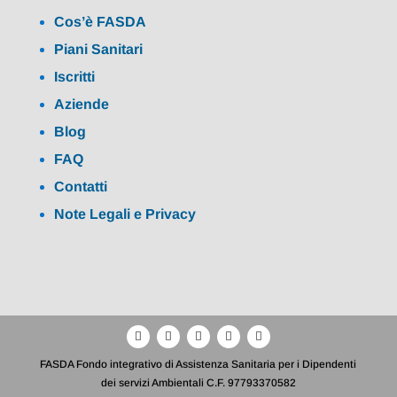
Cos’è FASDA
Piani Sanitari
Iscritti
Aziende
Blog
FAQ
Contatti
Note Legali e Privacy
FASDA Fondo integrativo di Assistenza Sanitaria per i Dipendenti
dei servizi Ambientali C.F. 97793370582